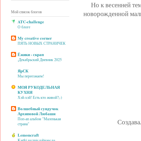
Но к весенней те
Мой список блогов
новорожденной малы
ATC-challenge
О блоге
My creative corner
ПЯТЬ НОВЫХ СТРАНИЧЕК
Ёжики - скрап
,Декабрьский Дневник 2025
ЯрСК
Мы переезжаем!
МОЯ РУКОДЕЛЬНАЯ
КУХНЯ
Хэй-хэй! Есть кто живой?;-)
Волшебный сундучок
Архиповой Любаши
Поп-ап альбом "Маленькая
Создава
страна"
Lemoncraft
Kartki ręcznie robione na