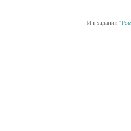
И в задании
"Ром