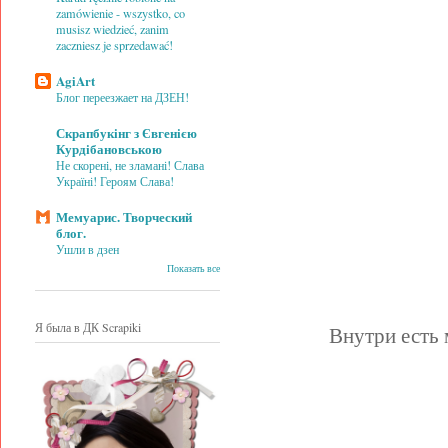
zamówienie - wszystko, co
musisz wiedzieć, zanim
zaczniesz je sprzedawać!
AgiArt
Блог переезжает на ДЗЕН!
Скрапбукінг з Євгенією
Курдібановською
Не скорені, не зламані! Слава
Україні! Героям Слава!
Мемуарис. Творческий
блог.
Ушли в дзен
Показать все
Я была в ДК Scrapiki
Внутри есть 